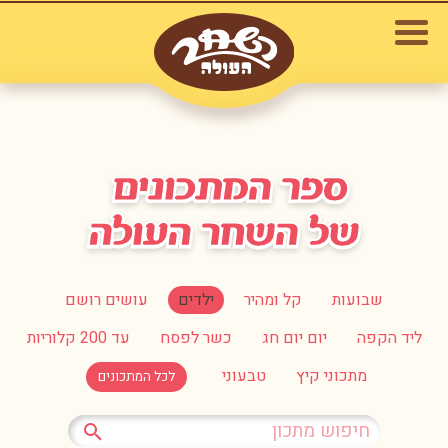
שבועות
קל ומהיר
ילדים
עושים רושם
ליד הקפה
יום יום חג
כשר לפסח
עד 200 קלוריות
מתכוני קיץ
טבעוני
לכל המתכונים