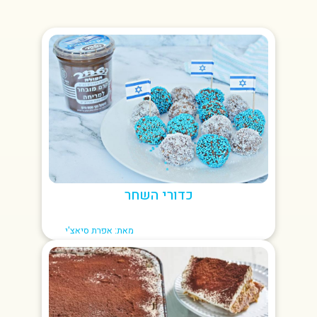
כדורי השחר
מאת: אפרת סיאצ'י