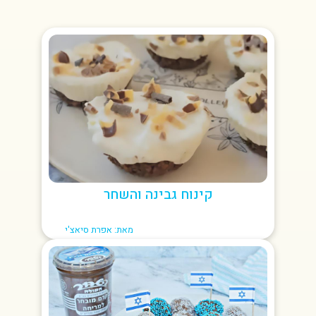
קינוח גבינה והשחר
מאת: אפרת סיאצ'י