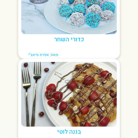
כדורי השחר
מאת: אפרת סיאצ'י
בננה לוטי