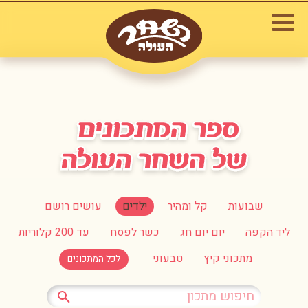
שבועות
קל ומהיר
ילדים
עושים רושם
ליד הקפה
יום יום חג
כשר לפסח
עד 200 קלוריות
מתכוני קיץ
טבעוני
לכל המתכונים