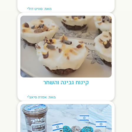
מאת: סוויט דולי
קינוח גבינה והשחר
מאת: אפרת סיאצ'י