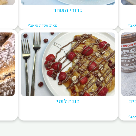
כדורי השחר
אצ'י
מאת: אפרת סיאצ'י
בננה לוטי
אצ'י