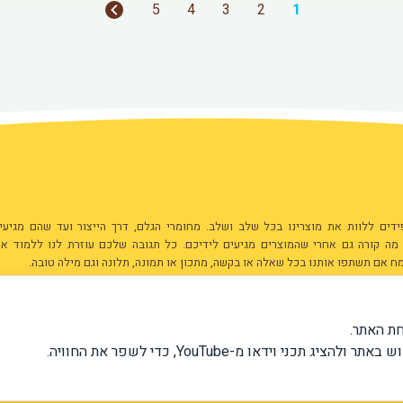
5
4
3
2
1
ים ללוות את מוצרינו בכל שלב ושלב. מחומרי הגלם, דרך הייצור ועד שהם מגיעי
 מה קורה גם אחרי שהמוצרים מגיעים לידיכם. כל תגובה שלכם עוזרת לנו ללמוד אי
ח אם תשתפו אותנו בכל שאלה או בקשה, מתכון או תמונה, תלונה וגם מילה טובה.
ת הדואר לכתובת
הצעות נוספות שאלות שליחת מתכונים או תמונו
ניתן להעביר למייל:
info@has.co.il
ת האתר.
תנאי שימוש ומדיניות פרטיות
וידאו מ-YouTube, כדי לשפר את החוויה.
ניהול עוגיות
הצהרת נגישות