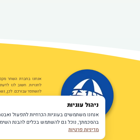
אנחנו בחברת השחר מקפיד
לחנויות. חשוב לנו לדעת
להשתפר עבורכם. לכן, נשמ
ניהול עוגיות
ניתן לפנות אלינו באמצעו
חלוצי התעשייה 41 מפרץ חיפה
אנחנו משתמשים בעוגיות הכרחיות לתפעול ואבטח
טלפון:
04-8726264
בהסכמתך, נוכל גם להשתמש בכלים להבנת השימוש באתר ולהציג תכני 
פקס: 04-8721287
מדיניות פרטיות