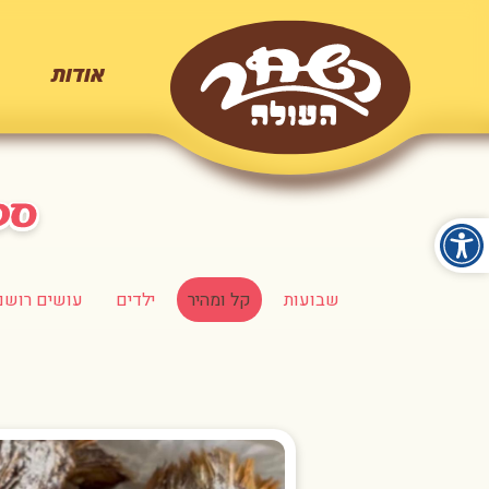
אודות
שבועות
קל ומהיר
ילדים
עושים רושם