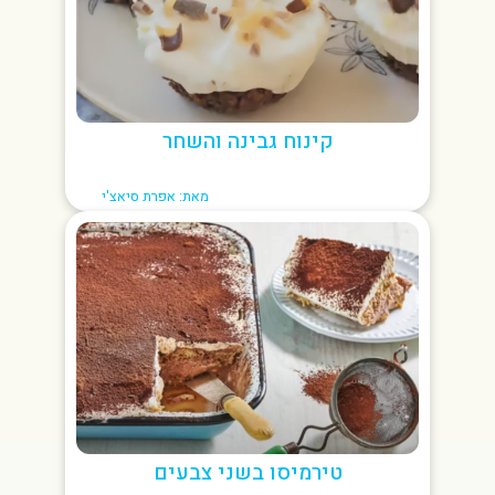
קינוח גבינה והשחר
מאת: אפרת סיאצ'י
טירמיסו בשני צבעים