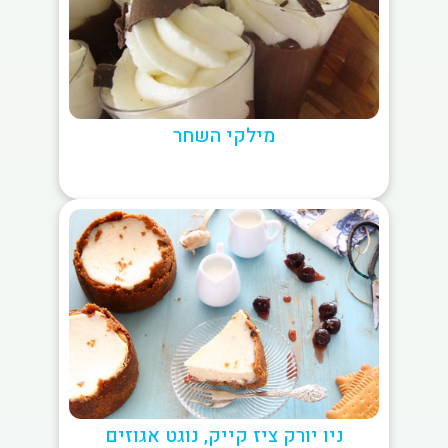
מילקי השחר
ניו יורק ציז קייק, נוגט אגוזים