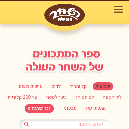
שבועות
קל ומהיר
ילדים
עושים רושם
ליד הקפה
יום יום חג
כשר לפסח
עד 200 קלוריות
מתכוני קיץ
טבעוני
לכל המתכונים