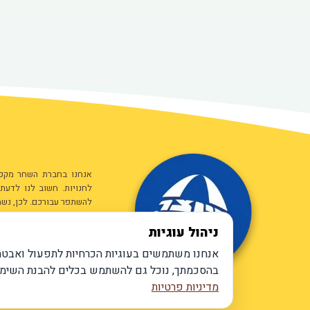
אנחנו בחברת השחר מקפיד
לחנויות. חשוב לנו לדעת
להשתפר עבורכם. לכן, נשמ
ניהול עוגיות
ניתן לפנות אלינו באמצעו
חלוצי התעשייה 41 מפרץ חיפה
אנחנו משתמשים בעוגיות הכרחיות לתפעול ואבטח
טלפון:
04-8726264
בהסכמתך, נוכל גם להשתמש בכלים להבנת השימוש באתר ולהציג תכני 
פקס: 04-8721287
מדיניות פרטיות