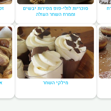
רח
סוכריות לולי-פופ מפירות יבשים
זפ
וממרח השחר העולה
מילקי השחר
או