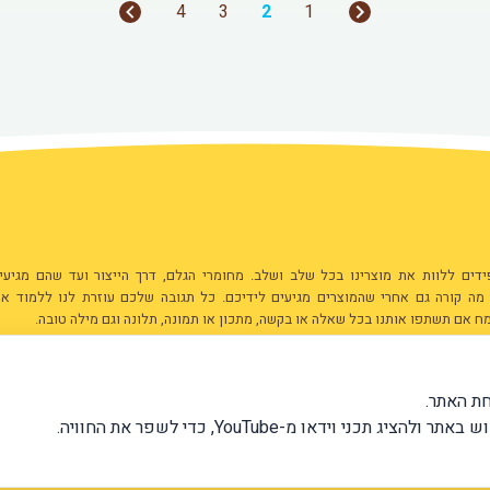
4
3
2
1
ים ללוות את מוצרינו בכל שלב ושלב. מחומרי הגלם, דרך הייצור ועד שהם מגיעי
 מה קורה גם אחרי שהמוצרים מגיעים לידיכם. כל תגובה שלכם עוזרת לנו ללמוד אי
ח אם תשתפו אותנו בכל שאלה או בקשה, מתכון או תמונה, תלונה וגם מילה טובה.
ת הדואר לכתובת
הצעות נוספות שאלות שליחת מתכונים או תמונו
ניתן להעביר למייל:
info@has.co.il
ת האתר.
תנאי שימוש ומדיניות פרטיות
וידאו מ-YouTube, כדי לשפר את החוויה.
ניהול עוגיות
הצהרת נגישות