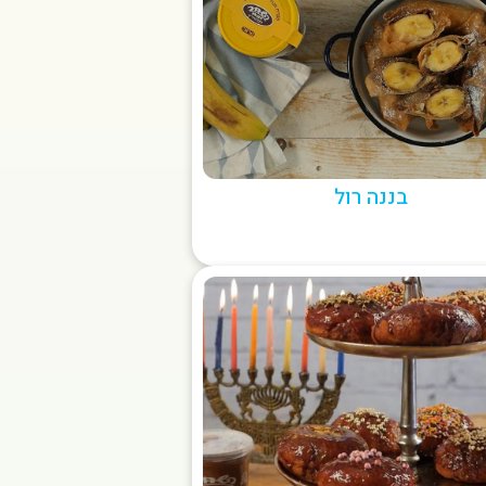
בננה רול