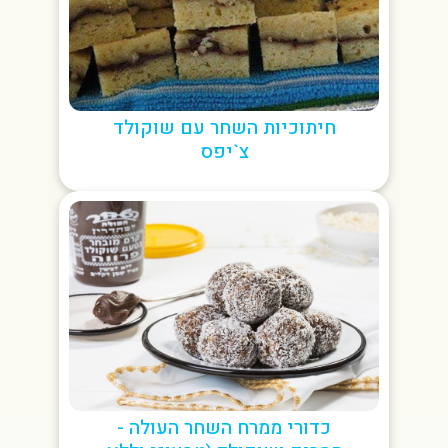
חיתוכיות השחר עם שוקולד
צ`יפס
כדורי ממרח השחר העולה -