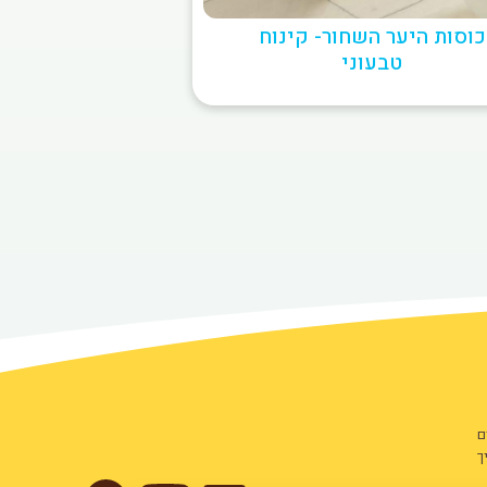
כוסות היער השחור- קינוח
טבעוני
ם
ך