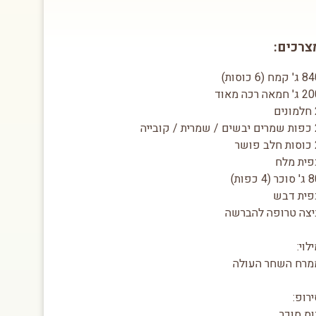
צרכים:
 קמח (6 כוסות)
 חמאה רכה מאוד
ם
קובייה
שר
פית מלח
כר (4 כפות)
פית דבש
יצה טרופה להברשה
לוי:
מרח השחר העולה
רופ:
וס סוכר