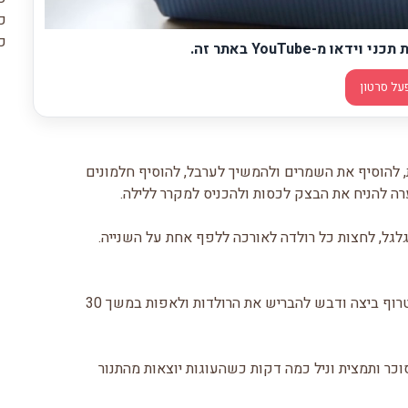
כ
כפ
מ-YouTube באתר זה.
על סרטון
, להוסיף את השמרים ולהמשיך לערבל, להוסיף חלמונים
 להניח את הבצק לכסות ולהכניס למקרר ללילה.
וח מילוי ולגלגל, לחצות כל רולדה לאורכה ללפף אחת על השנייה.
3. להתפיח בסביבות 20 דקות. לחמם תנור ל 180 מעלות. לטרוף ביצה ודבש להבריש את הרולדות ולאפות במשך 30
וכר ותמצית וניל כמה דקות כשהעוגות יוצאות מהתנור