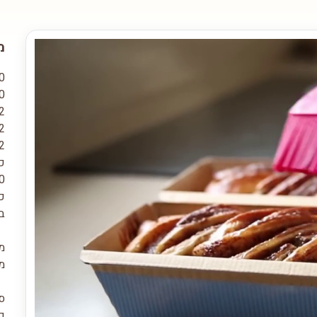
מ
840 ג'
200 ג'
2 חלמוני
2 כפות שמרים יבשים / שמרית / 
2 כוסות חלב פו
כ
80 ג' סו
כ
ב
מי
מ
סי
כ