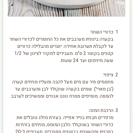
כדורי השחר:
בקערה בינונית מערבבים את כל החומרים לכדורי השחר
עד לקבלת תערובת אחידה. יוצרים מהבלילה כדורים
קטנים בקוטר 2 ס"מ. מעבירים למקרר לצינון של 1/2
שעה מינימום ועד 24 שעות.
ציפוי:
מחממים סיר עם מים מעל להבה ומעליו מניחים קערה
('בן מארי'). שמים בקערה שוקולד לבן ומערבבים עד
להמסה. מוסיפים ממרח נוגט אגוזים וממשיכים לערבב.
הרכבת המנה:
מרפדים תבנית בנייר אפייה. בעזרת מזלג טובלים את
כדורי השחר בשוקולד הלבן המומס, מניחים בזהירות
בתבנית ומקשטים בבוטנים מסוכרים. מעבירים ל-20