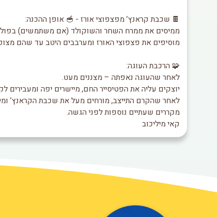
🍫 שכבת קראנץ’ מפצפוצי אורז - 🥣 אופן ההכנה:
ממיסים את ממרח השחר והשוקולד (אם משתמשים) בפולסים
מוסיפים את פצפוצי האורז ומערבבים היטב עד שהם מצופי
🧩 הרכבת העוגה:
לאחר שהעוגה נאפתה – מצננים מעט.
יוצקים עליה את הפטיסייר החם, מיישרים יפה ומעבירים לק
לאחר שהקרם התייצב, מורחים מעל את שכבת הקראנץ’ ומיי
מקררים שעתיים נוספות לפני הגשה.
קאי מיליכוב