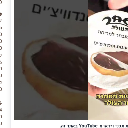
מ
2 ביצים 
165 גר
120 מ"
160 מ"ל (⅔ 
40 מ"ל (2 כ
ק
½ 
50 גרם (⅓ 
140 גרם 
כ
50 גרם שוק
4 חלמונים (הצהובים ב
400
80 גרם סוכ
מ-YouTube באתר זה.