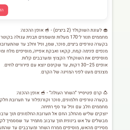
הפ
🧁 לעוגת השוקולד (2 ביצים) - 🥣 אופן ההכנה:
מחממים תנור ל־170 מעלות ומשמנים תבנית עגולה בקוטר 24 ס"מ.
בקערה טורפים ביצים, סוכר, שמן, וניל וחלב עד שהתערובת
מנפים פנימה קמח, קקאו ואבקת אפייה, מוסיפים מלח ומע
מוסיפים את השוקולד הקצוץ ומערבבים קלות.
אופים 25–30 דקות, עד שקיסם יוצא עם פירורים לחים.
מצננים מעט לפני המזיגה של הקרם.
🍮 קרם פטיסייר "השחר העולה" - 🥣 אופן ההכנה:
בקערה טורפים חלמונים, סוכר וקורנפלור עד תערובת חלקה
מחממים חלב עם וניל עד סף רתיחה.
יוצקים שליש מהחלב החם אל תערובת החלמונים תוך ערבוב, 
מבשלים על אש בינונית תוך ערבוב מתמיד עד שמסמיך לקר
מסירים מהאש, מוסיפים ממרח השחר ומערבבים עד שהתער