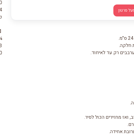
30 גרם קורנפל
4 כפות ממרח "השחר הע
על סרטון
כפ
¾ כ
 חלקה.
3 כפות ממרח "השחר הע
רבבים רק עד לאיחוד.
50 גרם שוקולד מריר
.
ואז מחזירים הכול לסיר.
ם.
ובת אחידה.