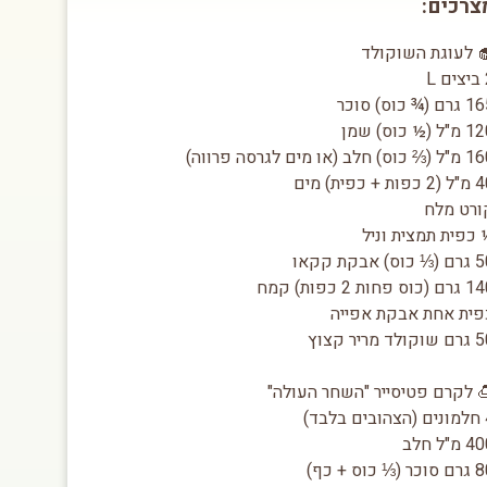
צרכים:
 לעוגת השוקולד
L
ם (¾ כוס) סוכר
ל (½ כוס) שמן
כוס) חלב (או מים לגרסה פרווה)
פות + כפית) מים
ורט מלח
כפית תמצית וניל
כוס) אבקת קקאו
(כוס פחות 2 כפות) קמח
פית אחת אבקת אפייה
ולד מריר קצוץ
 לקרם פטיסייר "השחר העולה"
לבד)
 מ"ל חלב
ר (⅓ כוס + כף)