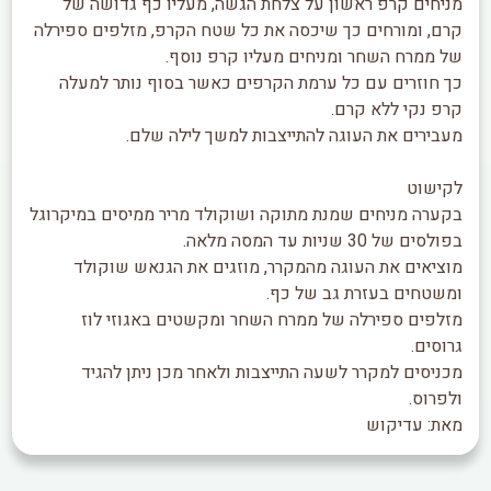
מניחים קרפ ראשון על צלחת הגשה, מעליו כף גדושה של
קרם, ומורחים כך שיכסה את כל שטח הקרפ, מזלפים ספירלה
של ממרח השחר ומניחים מעליו קרפ נוסף.
כך חוזרים עם כל ערמת הקרפים כאשר בסוף נותר למעלה
קרפ נקי ללא קרם.
מעבירים את העוגה להתייצבות למשך לילה שלם.
לקישוט
בקערה מניחים שמנת מתוקה ושוקולד מריר ממיסים במיקרוגל
בפולסים של 30 שניות עד המסה מלאה.
מוציאים את העוגה מהמקרר, מוזגים את הגנאש שוקולד
ומשטחים בעזרת גב של כף.
מזלפים ספירלה של ממרח השחר ומקשטים באגוזי לוז
גרוסים.
מכניסים למקרר לשעה התייצבות ולאחר מכן ניתן להגיד
ולפרוס.
מאת: עדיקוש