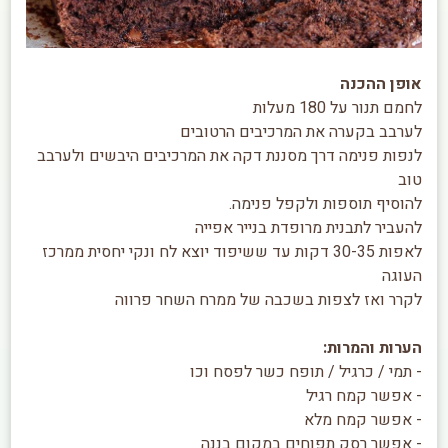
אופן ההכנה
לחמם תנור על 180 מעלות
לערבב בקערה את המרכיבים הרטובים
לנפות פנימה דרך מסננת דקה את המרכיבים היבשים ולערבב
טוב
להוסיף תוספות ולקפל פנימה.
להעביר לתבנית מרופדת בנייר אפייה
לאפות 30-35 דקות עד ששיפוד יוצא לח ונקי יחסית ממרכז
העוגה
לקרר ואז לצפות בשכבה של ממרח השחר פרווה
הערות והמרות:
- תמי / כרגיל / תופח כשר לפסח וכו
- אפשר קמח רגיל
- אפשר קמח מלא
- אפשר רסק תפוחים במקום בננה