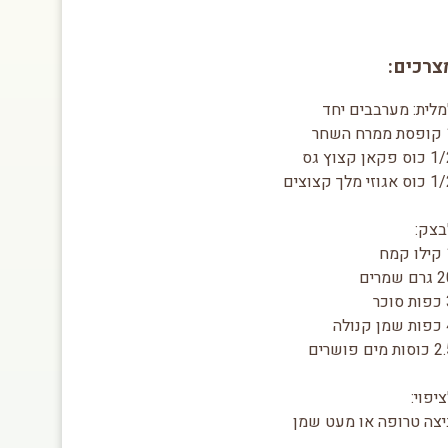
צרכים:
מלית: מערבבים יחד
שחר
ס פקאן קצוץ גס
אגוזי מלך קצוצים
בצק:
ח
ם שמרים
כר
לה
ות מים פושרים
יפוי:
יצה טרופה או מעט שמן