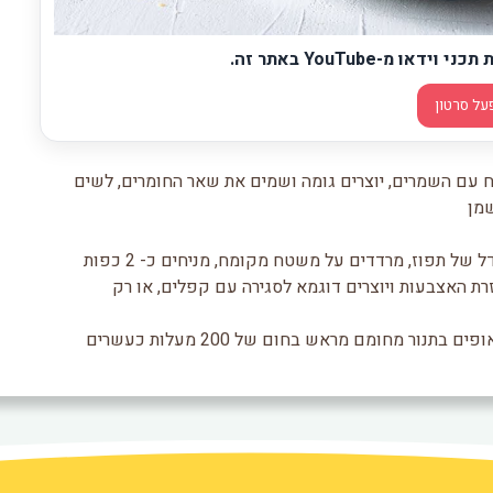
מ-YouTube באתר זה.
על סרטון
מח עם השמרים, יוצרים גומה ושמים את שאר החומרים, לשים
שמן
3. לאחר שעה לשים שוב את הבצק ומחלקים לכדורים בגודל של תפוז, מרדדים על משטח מקומח, מניחים כ- 2 כפות
ת האצבעות ויוצרים דוגמא לסגירה עם קפלים, או רק
4. מניחים בתבנית עם נייר אפייה ומושחים בביצה או שמן, אופים בתנור מחומם מראש בחום של 200 מעלות כעשרים