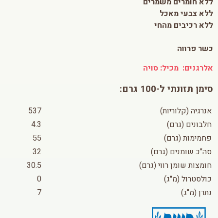
ללא חומרים משמרים
ללא צבעי מאכל
ללא רכיבים מהחי
כשר פרווה
אלרגנים:
מכיל: סויה
סימן תזונתי ל-100 גרם:
אנרגיה (קלוריות)
537
חלבונים (גרם)
4.3
פחמימות (גרם)
55
סה"כ שומנים (גרם)
32
חומצות שומן רווי (גרם)
30.5
כולסטרול (מ"ג)
0
נתרן (מ"ג)
7